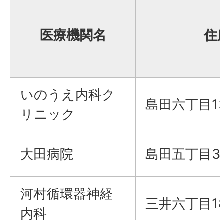
医療機関名
住
いのうえ内科ク
島田六丁目1
リニック
大田病院
島田五丁目3
河村循環器神経
三井六丁目1
内科