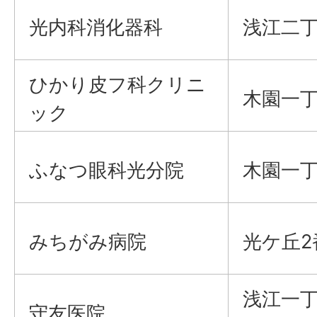
光内科消化器科
浅江二丁
ひかり皮フ科クリニ
木園一丁
ック
ふなつ眼科光分院
木園一丁
みちがみ病院
光ケ丘2
浅江一丁
守友医院