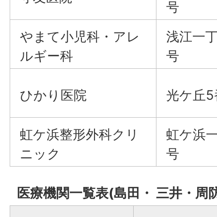
号
やまて小児科・アレ
浅江一丁
ルギー科
号
ひかり医院
光ケ丘5
虹ケ浜整形外科クリ
虹ケ浜一
ニック
号
医療機関一覧表(島田・ 三井・周