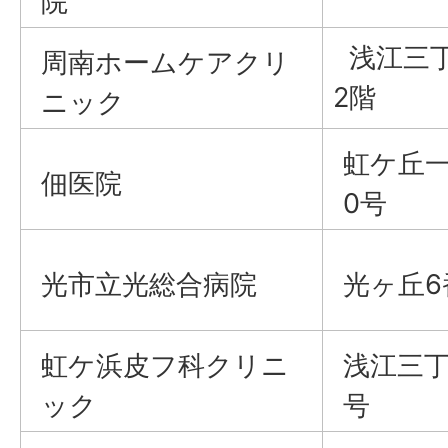
院
浅江三丁
周南ホームケアクリ
2階
ニック
虹ケ丘一
佃医院
0号
光市立光総合病院
光ヶ丘6
虹ケ浜皮フ科クリニ
浅江三丁
ック
号