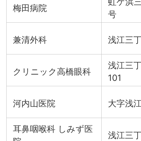
虹ケ浜三
梅田病院
号
兼清外科
浅江三丁
浅江三丁
クリニック高橋眼科
101
河内山医院
大字浅江
耳鼻咽喉科 しみず医
浅江三丁