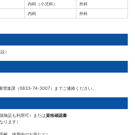
内科（小児科）
外科
内科
外科
併設）
進課（0833-74-3007）までご連絡ください。
保険証も利用可）または
資格確認書
なります）
手帳、使用中のお薬など）