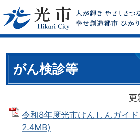
がん検診等
更
令和8年度光市けんしんガイド (
2.4MB)