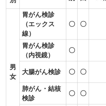
胃がん検診
（エックス
〇
〇
線）
胃がん検診
〇
（内視鏡）
男
大腸がん検診
〇
〇
女
肺がん・結核
〇
〇
検診