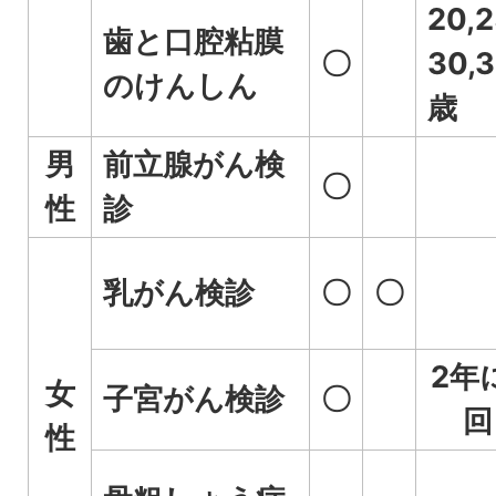
20,2
歯と口腔粘膜
〇
30,
のけんしん
歳
男
前立腺がん検
〇
性
診
乳がん検診
〇
〇
2年
女
子宮がん検診
〇
回
性