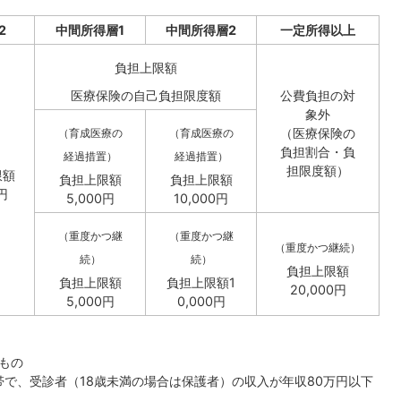
2
中間所得層1
中間所得層2
一定所得以上
負担上限額
医療保険の自己負担限度額
公費負担の対
象外
（医療保険の
（育成医療の
（育成医療の
負担割合・負
経過措置）
経過措置）
担限度額）
限額
負担上限額
負担上限額
円
5,000円
10,000円
（重度かつ継
（重度かつ継
（重度かつ継続）
続）
続）
負担上限額
負担上限額
負担上限額1
20,000円
5,000円
0,000円
もの
帯で、受診者（18歳未満の場合は保護者）の収入が年収80万円以下