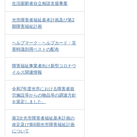
生活困窮者自立相談支援事業
光市障害者福祉基本計画及び第2
期障害福祉計画
ヘルプマーク・ヘルプカード・災
害時識別用ベストの配布
障害福祉事業者向け新型コロナウ
イルス関連情報
令和7年度光市における障害者就
労施設等からの物品等の調達方針
を策定しました。
第3次光市障害者福祉基本計画の
改定及び第6期光市障害福祉計画
について