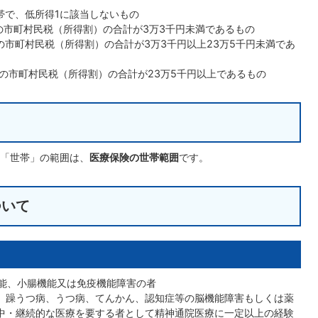
帯で、低所得1に該当しないもの
の市町村民税（所得割）の合計が3万3千円未満であるもの
の市町村民税（所得割）の合計が3万3千円以上23万5千円未満であ
の市町村民税（所得割）の合計が23万5千円以上であるもの
「世帯」の範囲は、
医療保険の世帯範囲
です。
ついて
能、小腸機能又は免疫機能障害の者
、躁うつ病、うつ病、てんかん、認知症等の脳機能障害もしくは薬
集中・継続的な医療を要する者として精神通院医療に一定以上の経験