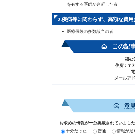
を有する医師が判断した者
2.疾病等に関わらず、高額な費
医療保険の多数該当の者
この記
福祉
住所：〒7
電
メールア
意
お求めの情報が十分掲載されていまし
十分だった
普通
情報が足