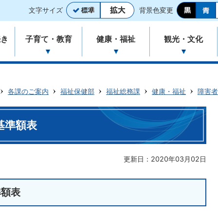
文字サイズ
背景色変更
続き
子育て・教育
健康・福祉
観光・文化
各課のご案内
福祉保健部
福祉総務課
健康・福祉
障害者
基準額表
更新日：2020年03月02日
準額表