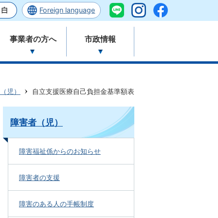
Foreign language
事業者の方へ
市政情報
（児）
自立支援医療自己負担金基準額表
障害者（児）
障害福祉係からのお知らせ
障害者の支援
障害のある人の手帳制度