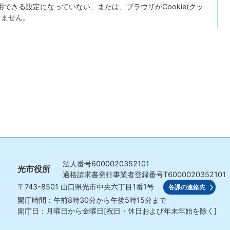
が使用できる設定になっていない、または、ブラウザがCookie(クッ
けません。
法人番号
6000020352101
光市役所
適格請求書発行事業者登録番号
T6000020352101
〒743-8501
山口県光市中央六丁目1番1号
各課の連絡先
開庁時間：午前8時30分から午後5時15分まで
開庁日：月曜日から金曜日[祝日・休日および年末年始を除く]