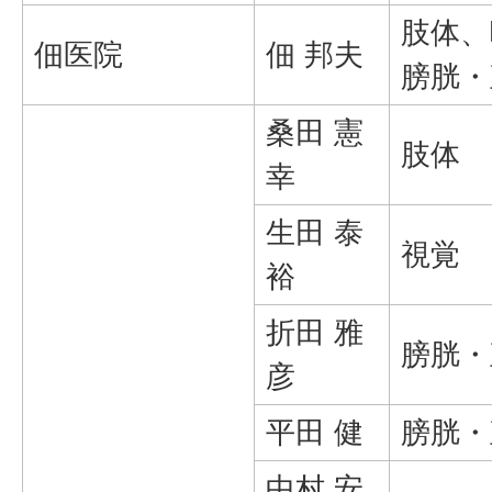
肢体、
佃医院
佃 邦夫
膀胱・
桑田 憲
肢体
幸
生田 泰
視覚
裕
折田 雅
膀胱・
彦
平田 健
膀胱・
中村 安