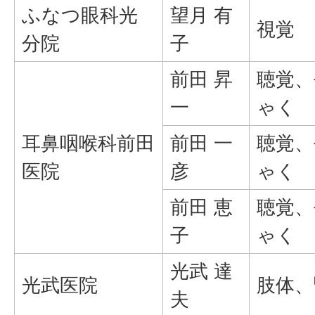
ふなつ眼科光
望月 有
視覚
分院
子
前田 昇
聴覚、
一
ゃく
耳鼻咽喉科前田
前田 一
聴覚、
医院
彦
ゃく
前田 恵
聴覚、
子
ゃく
光武 達
光武医院
肢体、
夫