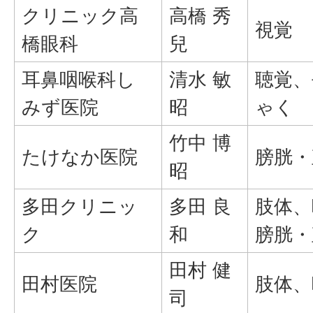
クリニック高
高橋 秀
視覚
橋眼科
兒
耳鼻咽喉科し
清水 敏
聴覚、
みず医院
昭
ゃく
竹中 博
たけなか医院
膀胱・
昭
多田クリニッ
多田 良
肢体、
ク
和
膀胱・
田村 健
田村医院
肢体、
司