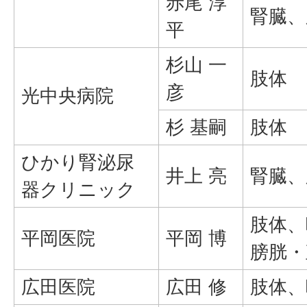
赤尾 淳
腎臓、
平
杉山 一
肢体
彦
光中央病院
杉 基嗣
肢体
ひかり腎泌尿
井上 亮
腎臓、
器クリニック
肢体、
平岡医院
平岡 博
膀胱・
広田医院
広田 修
肢体、