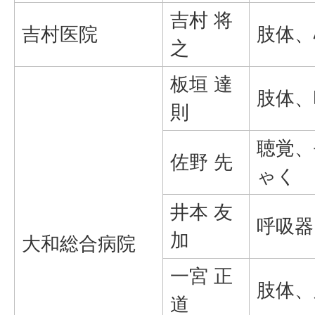
吉村 将
吉村医院
肢体、
之
板垣 達
肢体、
則
聴覚、
佐野 先
ゃく
井本 友
呼吸器
加
大和総合病院
一宮 正
肢体、
道