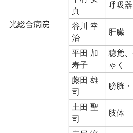
呼吸器
真
光総合病院
谷川 幸
肝臓
治
平田 加
聴覚、
寿子
ゃく
藤田 雄
膀胱・
司
土田 聖
肢体
司