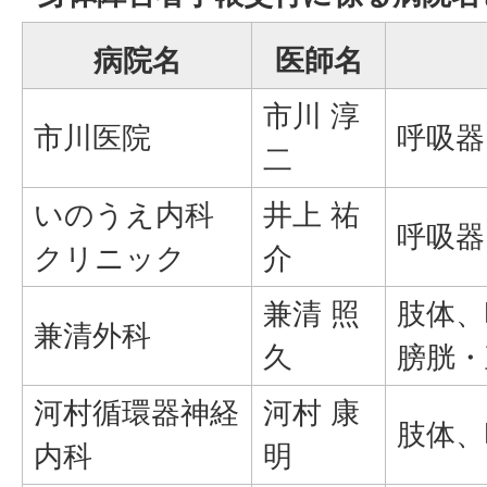
病院名
医師名
市川 淳
市川医院
呼吸器
二
いのうえ内科
井上 祐
呼吸器
クリニック
介
兼清 照
肢体、
兼清外科
久
膀胱・
河村循環器神経
河村 康
肢体、
内科
明