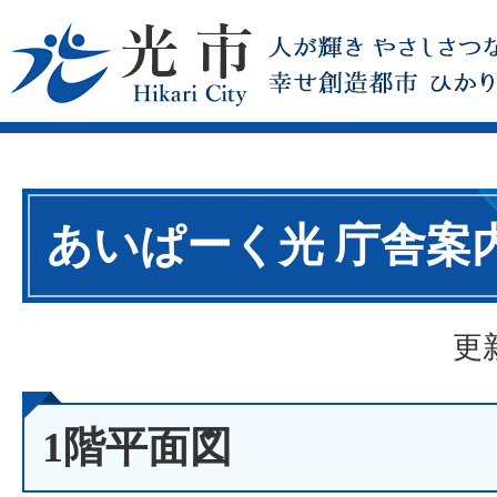
あいぱーく光 庁舎案
更
1階平面図