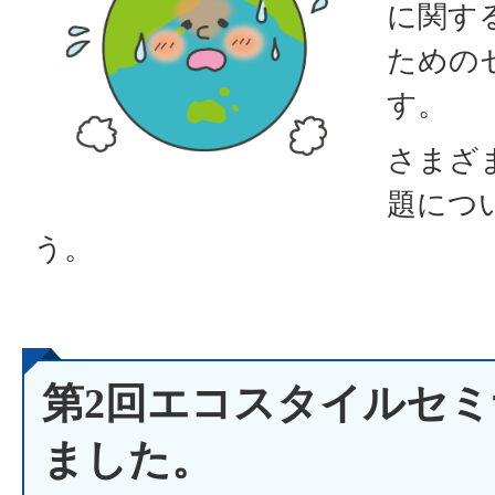
に関す
ための
す。
さまざ
題につ
う。
第2回エコスタイルセ
ました。