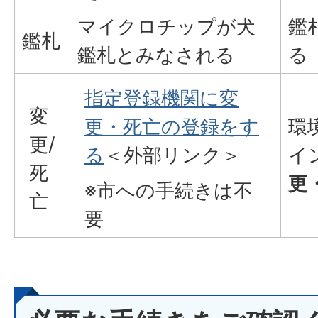
マイクロチップが犬
鑑
鑑札
鑑札とみなされる
る
指定登録機関に変
変
更・死亡の登録をす
環
更/
る
＜外部リンク＞
イ
死
更
※市への手続きは不
亡
要