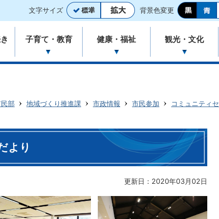
文字サイズ
背景色変更
続き
子育て・教育
健康・福祉
観光・文化
市民部
地域づくり推進課
市政情報
市民参加
コミュニティセ
だより
更新日：2020年03月02日