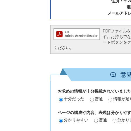
住所：〒7
電
メールアド
PDFファイルを閲
す。お持ちでない方
ードボタンを
ください。
意
お求めの情報が十分掲載されていまし
十分だった
普通
情報が足
ページの構成や内容、表現は分かりや
分かりやすい
普通
分かり