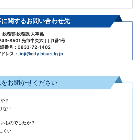
事に関するお問い合わせ先
総務部 総務課 人事係
43-8501 光市中央六丁目1番1号
話番号：0833-72-1402
アドレス：
jinji@city.hikari.lg.jp
見をお聞かせください
たか？
りない
すいものでしたか？
にくい