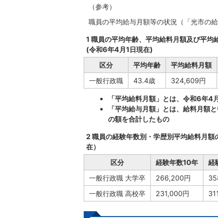
（参考）
職員の平均給与月額等の状況（「光市の給
1 職員の平均年齢、平均給料月額及び平均
(令和6年4月1日現在)
区分
平均年齢
平均給料月額
一般行政職
43.4歳
324,609円
「平均給料月額」とは、令和6
年4
「平均給与月額」とは、給料月額と
の額を合計したもの
2 職員の経験年数別・学歴別平均給料月額
在）
区分
経験年数10年
経
一般行政職 大学卒
266,200円
35
一般行政職 高校卒
231,000円
31