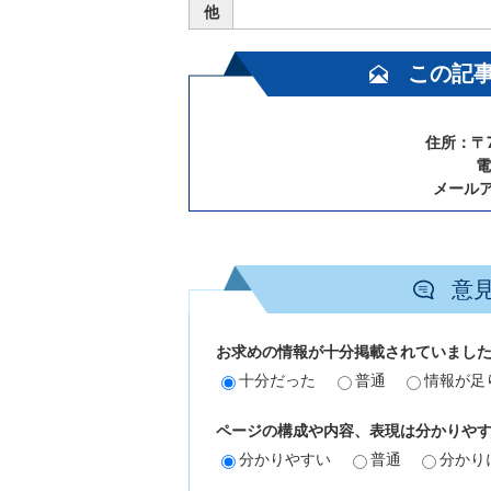
他
この記
住所：〒7
電
メール
意
お求めの情報が十分掲載されていまし
十分だった
普通
情報が足
ページの構成や内容、表現は分かりや
分かりやすい
普通
分かり