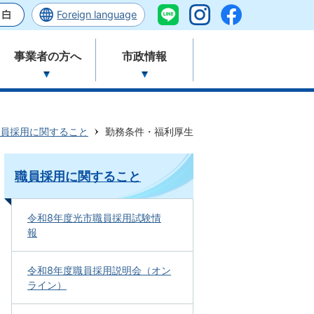
Foreign language
事業者の方へ
市政情報
員採用に関すること
勤務条件・福利厚生
職員採用に関すること
令和8年度光市職員採用試験情
報
令和8年度職員採用説明会（オン
ライン）