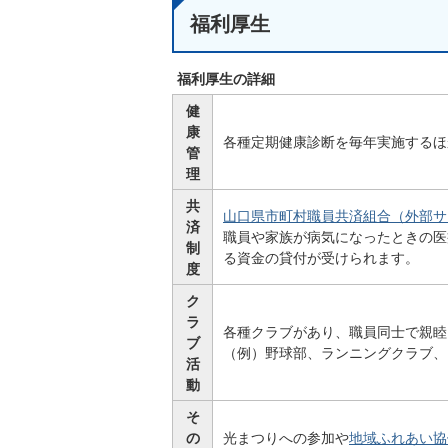
福利厚生
福利厚生の詳細
健
康
各種定期健康診断を毎年実施するほ
管
理
共
山口県市町村職員共済組合（外部サ
済
職員や家族が病気になったときの医
制
る資金の貸付が受けられます。
度
ク
ラ
各種クラブがあり、職員同士で親睦
ブ
（例）野球部、ランニングクラブ、
活
動
そ
の
光まつりへの参加や
地域ふれあい協