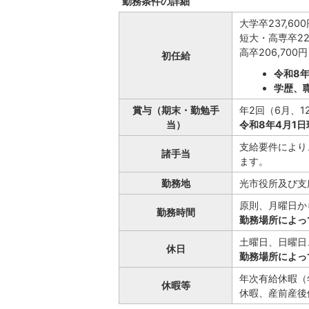
勤務条件の詳細
大学卒237,600
短大・高専卒222
高卒206,700円
初任給
令和8年
学歴、
賞与（期末・勤勉手
年2回（6月、1
当）
令和8年4月1日
支給要件により
諸手当
ます。
勤務地
光市役所及び支
原則、月曜日か
勤務時間
勤務場所によっ
土曜日、日曜日
休日
勤務場所によっ
年次有給休暇（
休暇等
休暇、産前産後