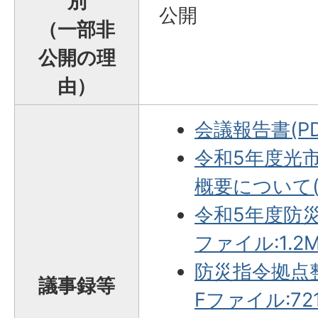
別
公開
（一部非
公開の理
由）
会議報告書(PD
令和5年度光
概要について(P
令和5年度防災
ファイル:1.2M
防災指令拠点
議事録等
Fファイル:721