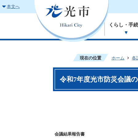
本文へ
くらし・手
現在の位置
ホーム
各
令和7年度光市防災会議
会議結果報告書