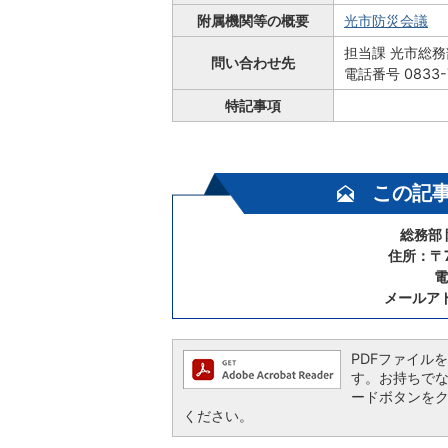
附属機関等の概要
光市防災会議
担当課 光市総
問い合わせ先
電話番号 0833-
特記事項
この記
総務部
住所：〒7
電
メールア
PDFファイルを閲
す。お持ちでない方
ードボタンを
ください。