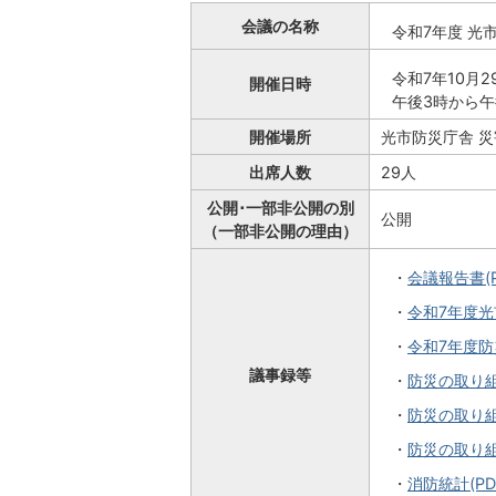
会議の名称
令和7年度 光
令和7年10月
開催日時
午後3時から午
開催場所
光市防災庁舎 
出席人数
29人
公開･一部非公開の別
公開
（一部非公開の理由）
・
会議報告書(P
・
令和7年度光
・
令和7年度防災
議事録等
・
防災の取り組み
・
防災の取り組み
・
防災の取り組み
・
消防統計(PDF