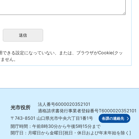
が使用できる設定になっていない、または、ブラウザがCookie(クッ
けません。
法人番号
6000020352101
光市役所
適格請求書発行事業者登録番号
T6000020352101
〒743-8501
山口県光市中央六丁目1番1号
各課の連絡先
開庁時間：午前8時30分から午後5時15分まで
開庁日：月曜日から金曜日[祝日・休日および年末年始を除く]