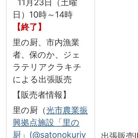
11月23日（土曜
日）10時～14時
【終了】
里の厨、市内漁業
者、保のか、ジェ
ラテリアクラキチ
による出張販売
【販売者情報】
里の厨（
光市農業振
興拠点施設「里の
厨」(@satonokuriy
出張販売I