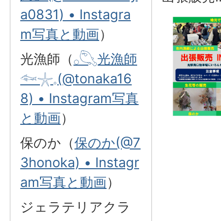
a0831) • Instagra
m写真と動画
）
光漁師（
𓂂𓆡光漁師
𓆜𓇼𓈒(@tonaka16
8) • Instagram写真
と動画
）
保のか（
保のか(@7
3honoka) • Instagr
am写真と動画
）
ジェラテリアクラ