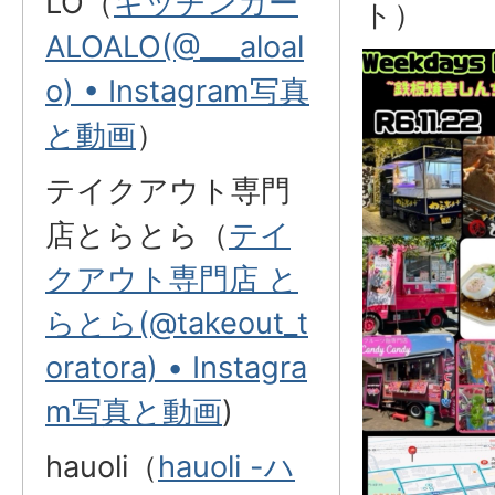
LO（
キッチンカー
ト）
ALOALO(@___aloal
o) • Instagram写真
と動画
）
テイクアウト専門
店とらとら（
テイ
クアウト専門店 と
らとら(@takeout_t
oratora) • Instagra
m写真と動画
)
hauoli（
hauoli -ハ