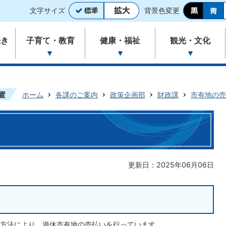
文字サイズ
背景色変更
続き
子育て・教育
健康・福祉
観光・文化
置
ホーム
各課のご案内
政策企画部
財政課
市有地の売
更新日：2025年06月06日
方法により、遊休市有地の売払いを行っています。