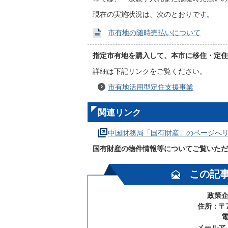
現在の実施状況は、次のとおりです。
市有地の随時売払いについて
指定市有地を購入して、本市に移住・定住
詳細は下記リンクをご覧ください。
市有地活用型定住支援事業
関連リンク
中国財務局「国有財産」のページへ
国有財産の物件情報等についてご覧いただ
この記
政策企
住所：〒7
電
メールア