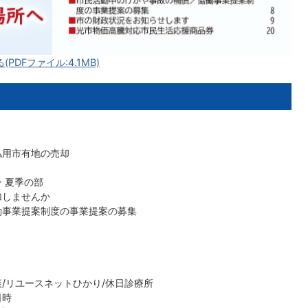
DFファイル:4.1MB)
う
払用市有地の売却
 夏季の部
加しませんか
働事業提案制度の事業提案の募集
/リユースネットひかり/休日診療所
日時