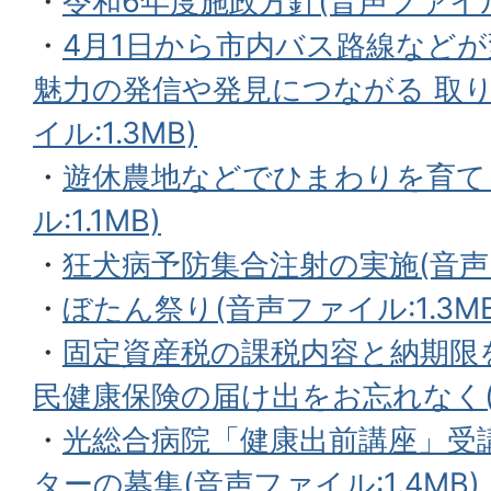
・
令和6年度施政方針(音声ファイル:
・
4月1日から市内バス路線などが
魅力の発信や発見につながる 取り
イル:1.3MB)
・
遊休農地などでひまわりを育て
ル:1.1MB)
・
狂犬病予防集合注射の実施(音声フ
・
ぼたん祭り(音声ファイル:1.3MB
・
固定資産税の課税内容と納期限
民健康保険の届け出をお忘れなく(音
・
光総合病院「健康出前講座」受
ターの募集(音声ファイル:1.4MB)