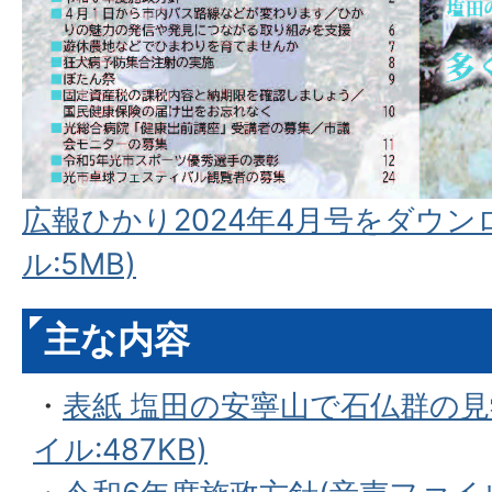
広報ひかり2024年4月号をダウン
ル:5MB)
主な内容
・
表紙 塩田の安寧山で石仏群の見
イル:487KB)