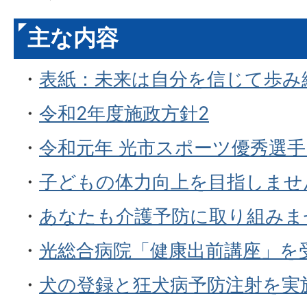
主な内容
・
表紙：未来は自分を信じて歩み
・
令和2年度施政方針2
・
令和元年 光市スポーツ優秀選
・
子どもの体力向上を目指しませ
・
あなたも介護予防に取り組みま
・
光総合病院「健康出前講座」を
・
犬の登録と狂犬病予防注射を実