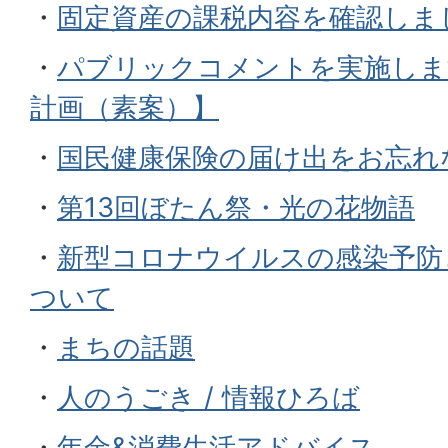
・
固定資産の課税内容を確認しま
・
パブリックコメントを実施しま
計画（素案）】
・
国民健康保険の届け出をお忘れ
・
第13回ぼたん祭・光の花物語
・
新型コロナウイルスの感染予防
ついて
・
まちの話題
・
人のうごき / 情報ひろば
・
年金&消費生活アドバイス