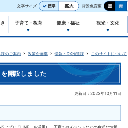
文字サイズ
背景色変更
続き
子育て・教育
健康・福祉
観光・文化
各課のご案内
政策企画部
情報・DX推進課
このサイトについて
トを開設しました
更新日：2022年10月11日
Sアプリ「LINE」を活用し、子育てやイベントなどの身近な情報