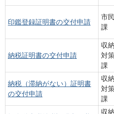
市
印鑑登録証明書の交付申請
課
収
納税証明書の交付申請
対
課
収
納税（滞納がない）証明書
対
の交付申請
課
収