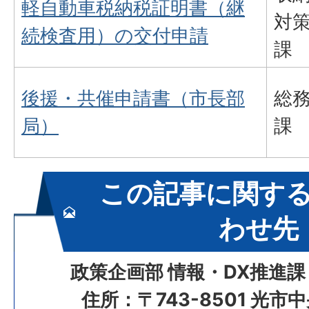
軽自動車税納税証明書（継
対
続検査用）の交付申請
課
後援・共催申請書（市長部
総
局）
課
この記事に関す
わせ先
政策企画部 情報・DX推進課
住所：〒743-8501 光市