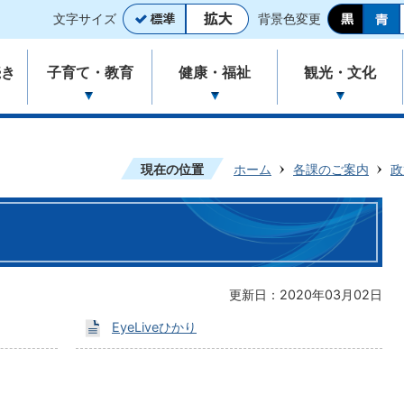
文字サイズ
背景色変更
続き
子育て・教育
健康・福祉
観光・文化
現在の位置
ホーム
各課のご案内
政
更新日：2020年03月02日
EyeLiveひかり