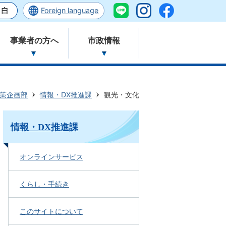
Foreign language
事業者の方へ
市政情報
策企画部
情報・DX推進課
観光・文化
情報・DX推進課
オンラインサービス
くらし・手続き
このサイトについて