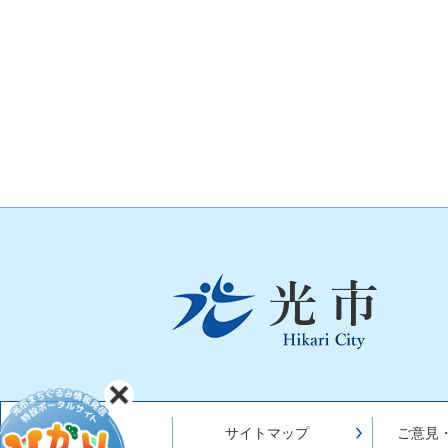
光
市
Hikari
City
サイトマップ
ご意見