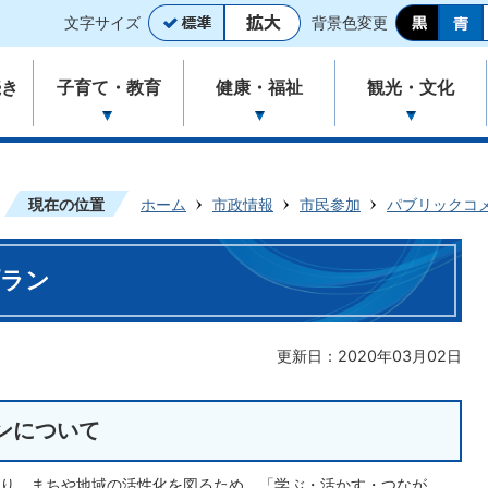
文字サイズ
背景色変更
続き
子育て・教育
健康・福祉
観光・文化
現在の位置
ホーム
市政情報
市民参加
パブリックコ
プラン
更新日：2020年03月02日
ンについて
り、まちや地域の活性化を図るため、「学ぶ・活かす・つなが