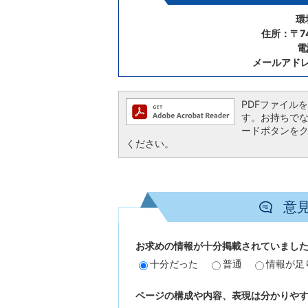
環
住所：〒7
電
メールアド
PDFファイルを閲
す。お持ちでない方
ードボタンを
ください。
意
お求めの情報が十分掲載されていまし
十分だった
普通
情報が足
ページの構成や内容、表現は分かりや