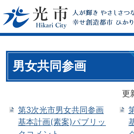
男女共同参画
更
第3次光市男女共同参画
基本計画(素案)パブリッ
クコメント