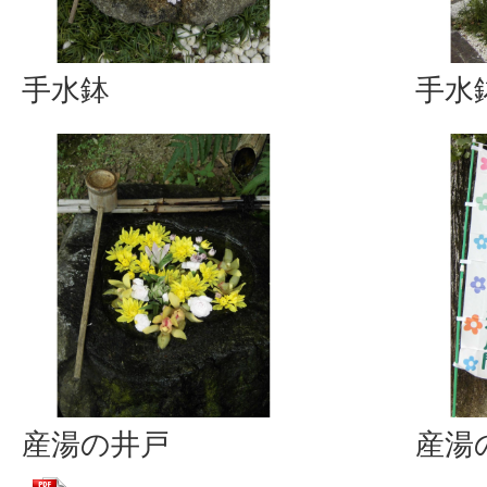
手水鉢
手水
産湯の井戸
産湯