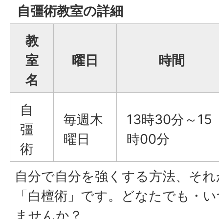
自彊術教室の詳細
教
室
曜日
時間
名
自
毎週木
13時30分～15
彊
曜日
時00分
術
自分で自分を強くする方法、それが
「白檀術」です。どなたでも・い
ませんか？