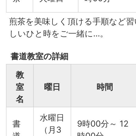
煎茶を美味しく頂ける手順など習
しいひと時をご一緒に…。
書道教室の詳細
教
室
曜日
時間
名
水曜日
書
9時00分～ 12
（月3
道
時00分