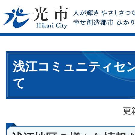
浅江コミュニティセ
て
更