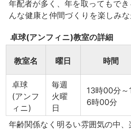
年配者が多く、年を取ってもでき
んな健康と仲間づくりを楽しみな
卓球(アンフィニ)教室の詳細
教室名
曜日
時間
卓球
毎週
13時00分～
(アンフ
火曜
6時00分
ィニ)
日
年齢関係なく明るい雰囲気の中、