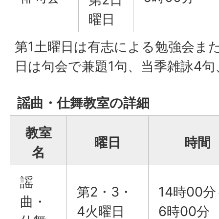
曜日
第1土曜日は有志による勉強会ま
日は句会で兼題1句、当季雑詠4句
謡曲・仕舞教室の詳細
教室
曜日
時間
名
謡
第2・3・
14時00分
曲・
4火曜日
6時00分