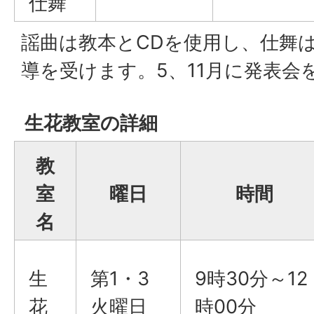
仕舞
謡曲は教本とCDを使用し、仕舞は
導を受けます。5、11月に発表会
生花教室の詳細
教
室
曜日
時間
名
生
第1・3
9時30分～12
花
火曜日
時00分