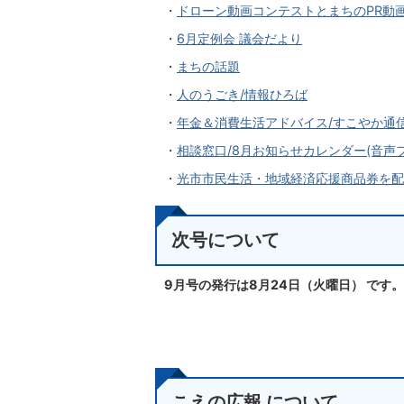
・
ドローン動画コンテストとまちのPR動
・
6月定例会 議会だより
・
まちの話題
・
人のうごき/情報ひろば
・
年金＆消費生活アドバイス/すこやか通
・
相談窓口/8月お知らせカレンダー(音声ファ
・
光市市民生活・地域経済応援商品券を配布(
次号について
9月号の発行は8月24
日（火
曜日） です。
こえの広報 について