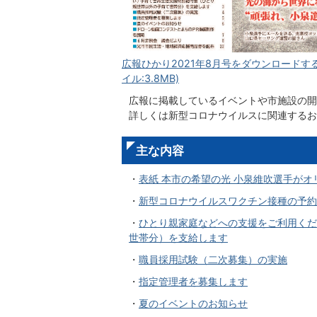
広報ひかり2021年8月号をダウンロードする
イル:3.8MB)
広報に掲載しているイベントや市施設の開
詳しくは
新型コロナウイルスに関連するお
主な内容
・
表紙 本市の希望の光 小泉維吹選手がオ
・
新型コロナウイルスワクチン接種の予約
・
ひとり親家庭などへの支援をご利用くだ
世帯分）を支給します
・
職員採用試験（二次募集）の実施
・
指定管理者を募集します
・
夏のイベントのお知らせ