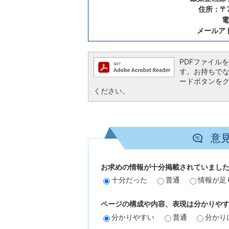
住所：〒7
電
メールア
PDFファイルを閲
す。お持ちでない方
ードボタンを
ください。
意
お求めの情報が十分掲載されていまし
十分だった
普通
情報が足
ページの構成や内容、表現は分かりや
分かりやすい
普通
分かり