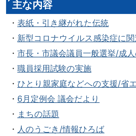
主な内容
・
表紙・引き継がれた伝統
・
新型コロナウイルス感染症に関
・
市長・市議会議員一般選挙/成
・
職員採用試験の実施
・
ひとり親家庭などへの支援/省
・
6月定例会 議会だより
・
まちの話題
・
人のうごき/情報ひろば