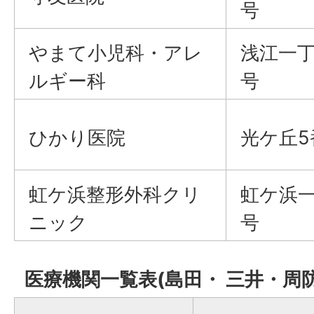
号
やまて小児科・アレ
浅江一丁
ルギー科
号
ひかり医院
光ケ丘5
虹ケ浜整形外科クリ
虹ケ浜一
ニック
号
医療機関一覧表(島田・ 三井・周