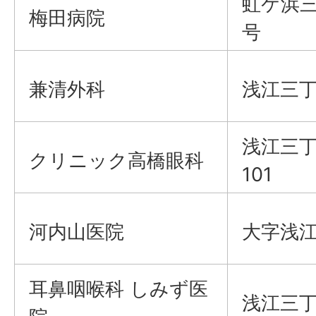
虹ケ浜三
梅田病院
号
兼清外科
浅江三丁
浅江三丁
クリニック高橋眼科
101
河内山医院
大字浅江
耳鼻咽喉科 しみず医
浅江三丁