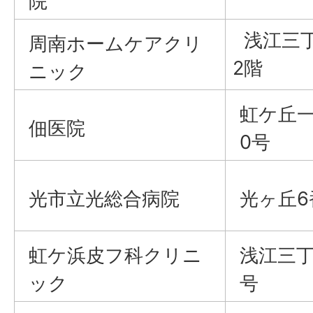
院
浅江三丁
周南ホームケアクリ
2階
ニック
虹ケ丘一
佃医院
0号
光市立光総合病院
光ヶ丘6
虹ケ浜皮フ科クリニ
浅江三丁
ック
号