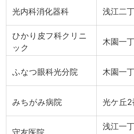
光内科消化器科
浅江二丁
ひかり皮フ科クリニ
木園一丁
ック
ふなつ眼科光分院
木園一丁
みちがみ病院
光ケ丘2
浅江一丁
守友医院