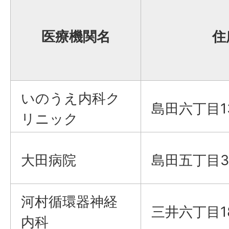
医療機関名
住
いのうえ内科ク
島田六丁目1
リニック
大田病院
島田五丁目3
河村循環器神経
三井六丁目1
内科