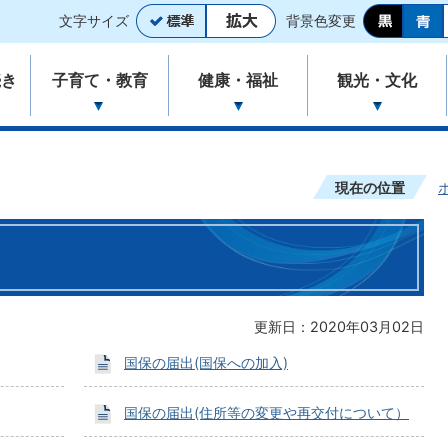
文字サイズ
背景色変更
続き
子育て・教育
健康・福祉
観光・文化
現在の位置
更新日：2020年03月02日
国保の届出(国保への加入)
国保の届出(住所等の変更や再交付について）