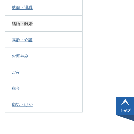
就職・退職
結婚・離婚
高齢・介護
お悔やみ
ごみ
税金
病気・けが