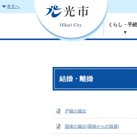
本文へ
くらし・手
結婚・離婚
戸籍の届出
国保の届出(国保からの脱退)