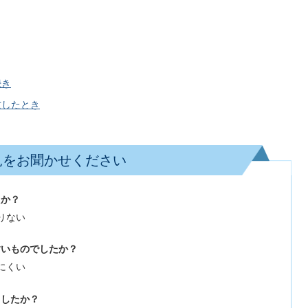
続き
亡したとき
見をお聞かせください
たか？
りない
すいものでしたか？
にくい
ましたか？