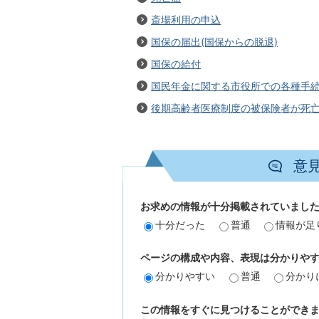
斎場利用の申込
国保の届出(国保からの脱退)
国保の給付
国民年金に関する市役所での各種手
後期高齢者医療制度の被保険者が死
意
お求めの情報が十分掲載されていまし
十分だった
普通
情報が足
ページの構成や内容、表現は分かりや
分かりやすい
普通
分かり
この情報をすぐに見つけることができ