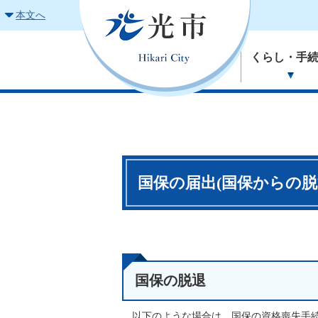
本文へ
くらし・手
国保の届出(国保からの脱
国保の脱退
以下のような場合は、国保の資格喪失手