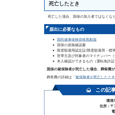
死亡したとき
死亡した場合、国保の加入者ではなくな
届出に必要なもの
国民健康保険資格異動届
国保の資格確認書
限度額適用認定証/限度額適用・標
世帯主及び対象者のマイナンバー（
本人確認ができるもの（運転免許証
国保の被保険者が死亡した場合、葬祭費が
葬祭費の詳細は「
被保険者が死亡したとき
この記
環境
住所：〒7
電