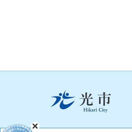
光
市
Hikari
City