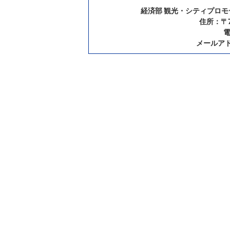
経済部 観光・シティプロ
住所：〒7
電
メールア