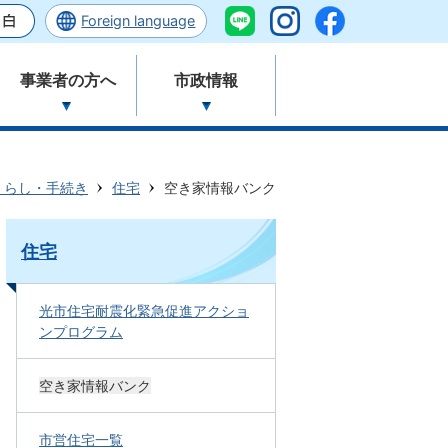
Foreign language
事業者の方へ
市政情報
くらし・手続き
住宅
空き家情報バンク
住宅
光市住宅耐震化緊急促進アクショ
ンプログラム
空き家情報バンク
市営住宅一覧