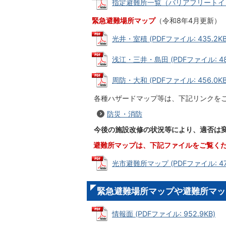
指定避難所一覧（バリアフリートイレの情
緊急避難場所マップ
（令和8年4月更新）
光井・室積 (PDFファイル: 435.2KB
浅江・三井・島田 (PDFファイル: 489
周防・大和 (PDFファイル: 456.0KB
各種ハザードマップ等は、下記リンクを
防災・消防
今後の施設改修の状況等により、適否は
避難所マップは、下記ファイルをご覧く
光市避難所マップ (PDFファイル: 472
緊急避難場所マップや避難所マッ
情報面 (PDFファイル: 952.9KB)