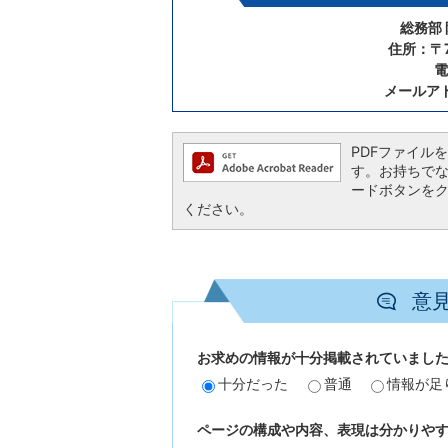
総務部
住所：〒7
電
メールア
PDFファイルを閲
す。お持ちでない方
ードボタンを
ください。
意
お求めの情報が十分掲載されていまし
十分だった
普通
情報が足
ページの構成や内容、表現は分かりや