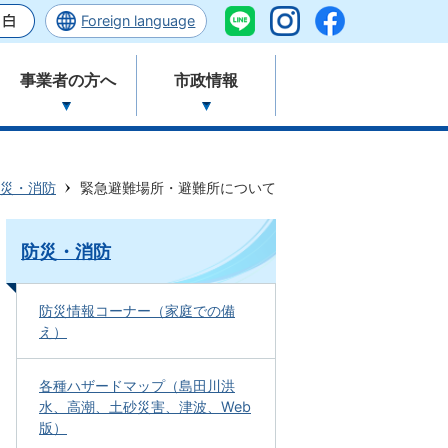
Foreign language
事業者の方へ
市政情報
災・消防
緊急避難場所・避難所について
防災・消防
防災情報コーナー（家庭での備
え）
各種ハザードマップ（島田川洪
水、高潮、土砂災害、津波、Web
版）