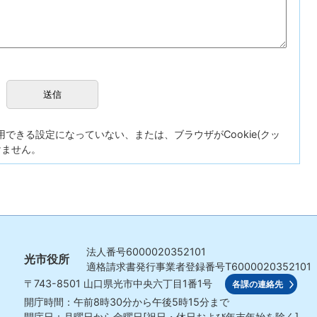
が使用できる設定になっていない、または、ブラウザがCookie(クッ
けません。
法人番号
6000020352101
光市役所
適格請求書発行事業者登録番号
T6000020352101
〒743-8501
山口県光市中央六丁目1番1号
各課の連絡先
開庁時間：午前8時30分から午後5時15分まで
開庁日：月曜日から金曜日[祝日・休日および年末年始を除く]