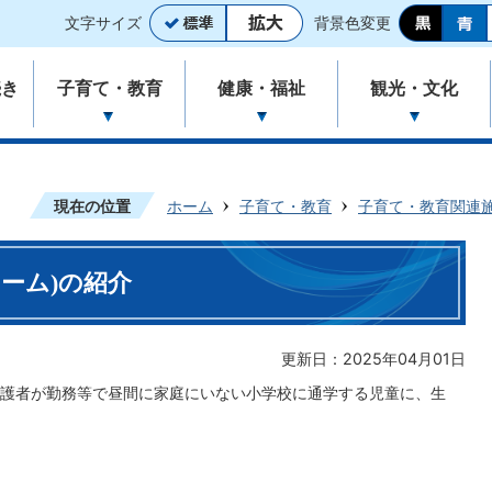
文字サイズ
背景色変更
続き
子育て・教育
健康・福祉
観光・文化
現在の位置
ホーム
子育て・教育
子育て・教育関連
ーム)の紹介
更新日：2025年04月01日
護者が勤務等で昼間に家庭にいない小学校に通学する児童に、生