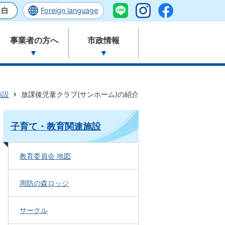
Foreign language
事業者の方へ
市政情報
施設
放課後児童クラブ(サンホーム)の紹介
子育て・教育関連施設
教育委員会 地図
周防の森ロッジ
サークル