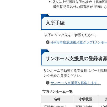
2人以上が同時入所の場合（兄弟同
最年長児童以外の保育料が 半額に
入所手続
以下のリンク先をご参照ください。
令和8年度放課後児童クラブ(サンホ
サンホーム支援員の登録者
サンホームで勤務する支援員（パート職員
ンク先をご参照ください。
サンホーム支援員を募集します。
市内サンホーム一覧
名称
小学校区
室積サンホーム
室積小学校
40