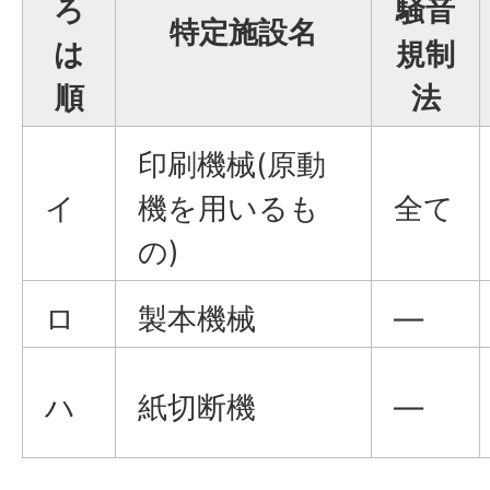
ろ
騒音
特定施設名
は
規制
順
法
印刷機械(原動
イ
機を用いるも
全て
の)
ロ
製本機械
―
ハ
紙切断機
―