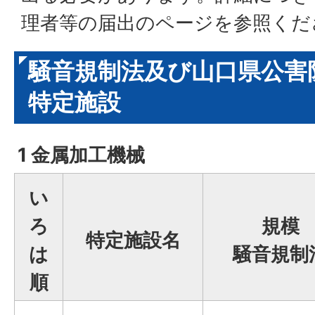
理者等の届出のページを参照くだ
騒音規制法及び山口県公害
特定施設
1 金属加工機械
い
ろ
規模
特定施設名
は
騒音規制
順