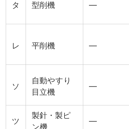
タ
型削機
―
レ
平削機
―
自動やすり
ソ
―
目立機
製針・製ピ
ツ
―
ン機