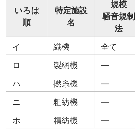
規模
いろは
特定施設
騒音規制
順
名
法
イ
織機
全て
ロ
製網機
―
ハ
撚糸機
―
ニ
粗紡機
―
ホ
精紡機
―