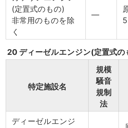
(定置式のもの)
―
非常用のものを除
く
20 ディーゼルエンジン(定置式の
規模
騒音
特定施設名
規制
法
ディーゼルエンジ