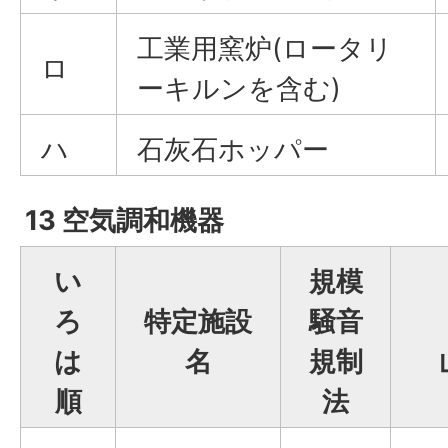
工業用窯炉(ロータリ
ロ
ーキルンを含む)
ハ
石灰石ホッパー
13 空気調和機器
い
規模
ろ
特定施設
騒音
は
名
規制
順
法