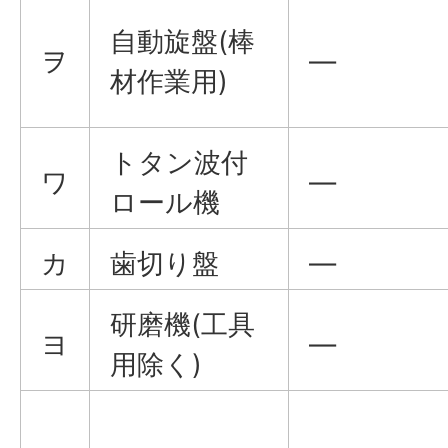
自動旋盤(棒
ヲ
―
材作業用)
トタン波付
ワ
―
ロール機
カ
歯切り盤
―
研磨機(工具
ヨ
―
用除く)