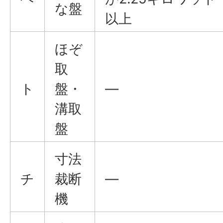
な盤
以上
ほぞ
取
ト
盤・
―
溝取
盤
寸法
チ
裁断
―
機