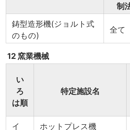
制
鋳型造形機(ジョルト式
全て
のもの)
12 窯業機械
い
ろ
特定施設名
は順
イ
ホットプレス機