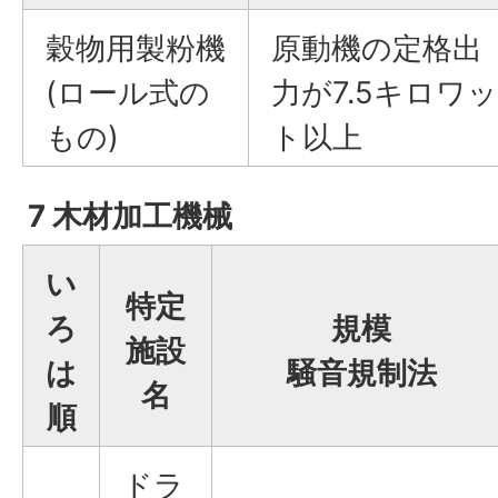
穀物用製粉機
原動機の定格出
(ロール式の
力が7.5キロワッ
もの)
ト以上
7 木材加工機械
い
特定
ろ
規模
施設
は
騒音規制法
名
順
ドラ