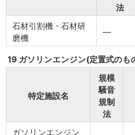
法
石材引割機・石材研
―
磨機
19 ガソリンエンジン(定置式のも
規模
騒音
特定施設名
規制
法
ガソリンエンジン