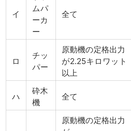
ムパ
イ
全て
ーカ
ー
原動機の定格出力
チッ
ロ
が2.25キロワット
パー
以上
砕木
ハ
全て
機
原動機の定格出力