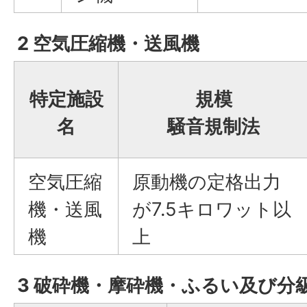
2 空気圧縮機・送風機
特定施設
規模
名
騒音規制法
空気圧縮
原動機の定格出力
機・送風
が7.5キロワット以
機
上
3 破砕機・摩砕機・ふるい及び分