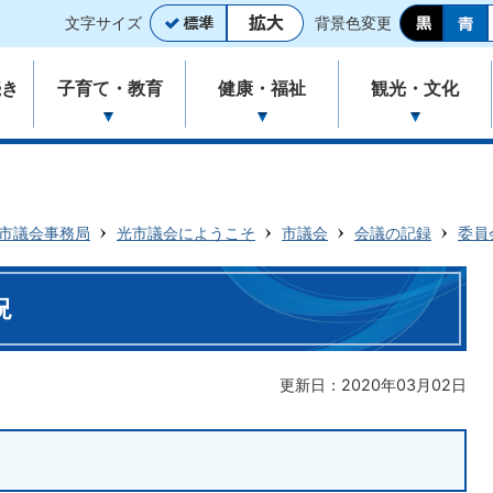
文字サイズ
背景色変更
続き
子育て・教育
健康・福祉
観光・文化
市議会事務局
光市議会にようこそ
市議会
会議の記録
委員
況
更新日：2020年03月02日