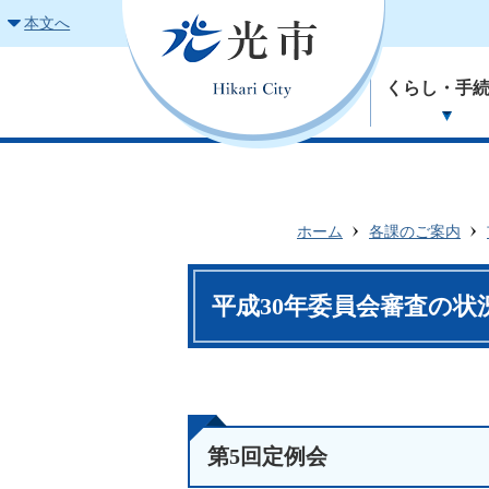
本文へ
くらし・手
ホーム
各課のご案内
平成30年委員会審査の状
第5回定例会