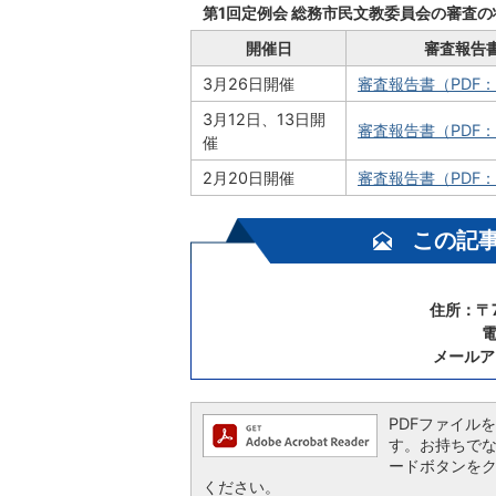
第1回定例会 総務市民文教委員会の審査の
開催日
審査報告
3月26日開催
審査報告書（PDF：
3月12日、13日開
審査報告書（PDF：
催
2月20日開催
審査報告書（PDF：
この記
住所：〒7
電
メールア
PDFファイルを閲
す。お持ちでない方
ードボタンを
ください。