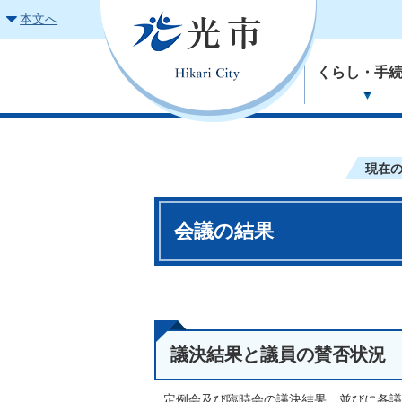
本文へ
くらし・手
現在
会議の結果
議決結果と議員の賛否状況
定例会及び臨時会の議決結果、並びに各議