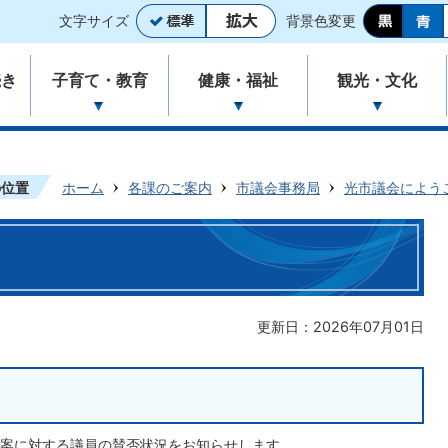
文字サイズ
背景色変更
続き
子育て・教育
健康・福祉
観光・文化
の位置
ホーム
各課のご案内
市議会事務局
光市議会によう
更新日：2026年07月01日
案に対する議員の賛否状況をお知らせします。