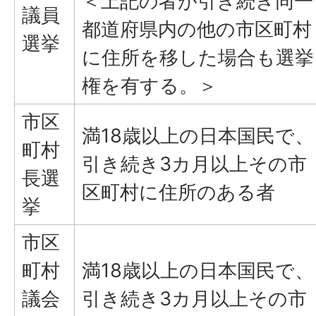
＜上記の者が引き続き同一
議員
都道府県内の他の市区町村
選挙
に住所を移した場合も選挙
権を有する。＞
市区
満18歳以上の日本国民で、
町村
引き続き3カ月以上その市
長選
区町村に住所のある者
挙
市区
町村
満18歳以上の日本国民で、
議会
引き続き3カ月以上その市