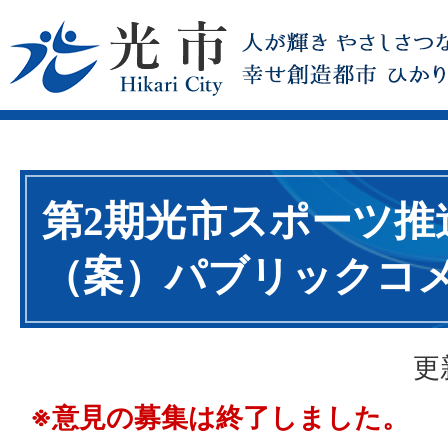
第2期光市スポーツ推
（案）パブリックコ
更
※意見の募集は終了しました。