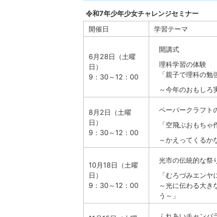
令和7年少年少女チャレンジセミナー
開催日
学習テーマ
開講式
6月28日（土曜
理科学習の体験
日）
「親子で理科の勉
9：30～12：00
～今年のおもしろ
ペーパークラフト
8月2日（土曜
日）
「空飛ぶおもちゃ
9：30～12：00
～かえってくるか
光市の伝統的な祭
10月18日（土曜
日）
「むろづみエンヤ
9：30～12：00
～光に伝わる大き
う～」
ふれあいチャンバ