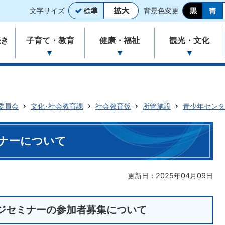
文字サイズ
背景色変更
続き
子育て・教育
健康・福祉
観光・文化
委員会
文化･社会教育課
社会教育係
所管施設
青少年センタ
ナーについて
更新日：2025年04月09日
ジセミナーの参加者募集について