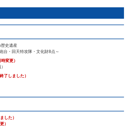
の歴史遺産
砲台・回天特攻隊・文化財8点～
日時変更）
員）
終了しました）
ました）
更）