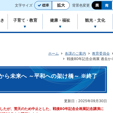
文字サイズ
背景色変更
続き
子育て・教育
健康・福祉
観光・文化
ホーム
各課のご案内
教育委員会
戦後80年記念企画展 過去か
去から未来へ ～平和への架け橋～ ※終了
更新日：2025年09月30日
ましたが、荒天のため中止とした、戦後80年記念企画展記念講演に