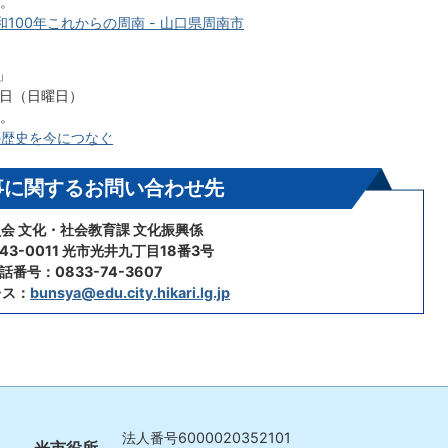
。
100年これからの周南 - 山口県周南市
」
1日（日曜日）
。
の歴史を今につなぐ
事に関するお問い合わせ先
会 文化・社会教育課 文化振興係
43-0011 光市光井九丁目18番3号
話番号：0833-74-3607
レス：
bunsya@edu.city.hikari.lg.jp
法人番号
6000020352101