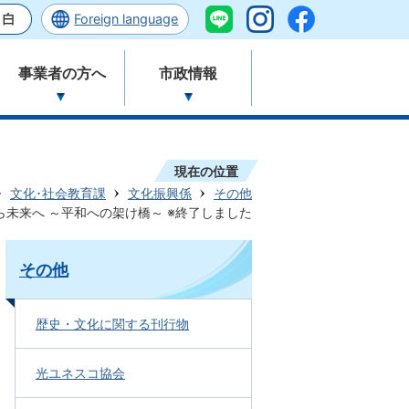
Foreign language
事業者の方へ
市政情報
現在の位置
文化･社会教育課
文化振興係
その他
ら未来へ ～平和への架け橋～ ※終了しました
その他
歴史・文化に関する刊行物
光ユネスコ協会