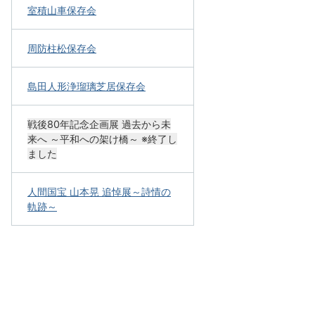
室積山車保存会
周防柱松保存会
島田人形浄瑠璃芝居保存会
戦後80年記念企画展 過去から未
来へ ～平和への架け橋～ ※終了し
ました
人間国宝 山本晃 追悼展～詩情の
軌跡～