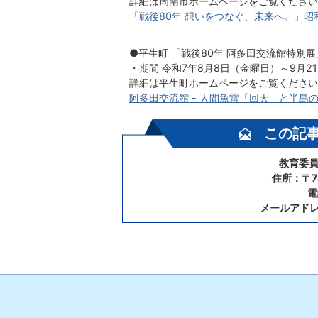
詳細は周南市ホームページをご覧ください
「戦後80年 想いをつなぐ、未来へ。」昭和
●平生町 「戦後80年 阿多田交流館特別展
・期間 令和7年8月8日（金曜日）～9月2
詳細は平生町ホームページをご覧ください
阿多田交流館 - 人間魚雷「回天」と半島
この記
教育委員
住所：〒7
電
メールアド