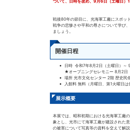
ついて、日時を改め、9月6日（土曜日）1
戦後80年の節目に、光海軍工廠にスポッ
戦争の悲惨さや平和の尊さについて学び、
ましょう。
開催日程
日時 令和7年8月2日（土曜日）～ 
★オープニングセレモニー 8月2日（
場所 光市文化センター 2階 歴史民
入館料 無料（月曜日、第1火曜日は
展示概要
本展では、昭和初期における光海軍工廠の
象とし、光市にて海軍工廠が建設された意
の被害について写真等の資料を交えて解説