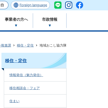
Foreign language
事業者の方へ
市政情報
ン推進課
移住・定住
地域おこし協力隊
移住・定住
情報発信（魅力発信）
移住相談会・フェア
住まい