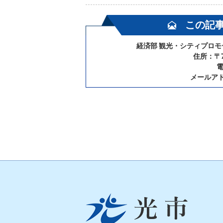
この記
経済部 観光・シティプロ
住所：〒7
電
メールア
光
市
Hikari