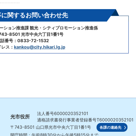
事に関するお問い合わせ先
モーション推進課 観光・シティプロモーション推進係
43-8501 光市中央六丁目1番1号
話番号：0833-72-1532
ドレス：
kankou@city.hikari.lg.jp
法人番号
6000020352101
光市役所
適格請求書発行事業者登録番号
T6000020352101
〒743-8501
山口県光市中央六丁目1番1号
各課の連絡先
開庁時間：午前8時30分から午後5時15分まで