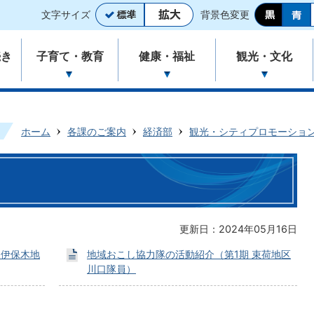
文字サイズ
背景色変更
続き
子育て・教育
健康・福祉
観光・文化
ホーム
各課のご案内
経済部
観光・シティプロモーショ
更新日：2024年05月16日
 伊保木地
地域おこし協力隊の活動紹介（第1期 束荷地区
川口隊員）