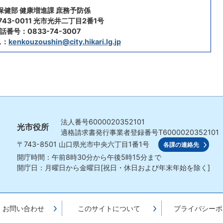
保健部 健康増進課 庶務予防係
43-0011 光市光井二丁目2番1号
話番号：0833-74-3007
ス：
kenkouzoushin@city.hikari.lg.jp
法人番号
6000020352101
光市役所
適格請求書発行事業者登録番号
T6000020352101
〒743-8501
山口県光市中央六丁目1番1号
各課の連絡先
開庁時間：午前8時30分から午後5時15分まで
開庁日：月曜日から金曜日[祝日・休日および年末年始を除く]
・お問い合わせ
このサイトについて
プライバシーポ