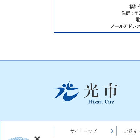
福祉
住所：〒7
電
メールアドレ
光
市
Hikari
City
サイトマップ
ご意見