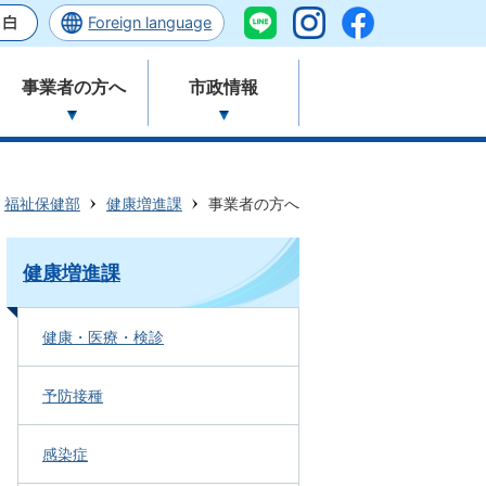
Foreign language
事業者の方へ
市政情報
福祉保健部
健康増進課
事業者の方へ
健康増進課
健康・医療・検診
予防接種
感染症