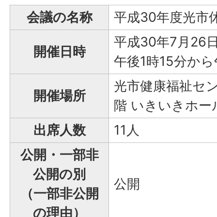
会議の名称
平成30年度光市
平成30年7月26
開催日時
午後1時15分か
光市健康福祉セン
開催場所
階 いきいきホー
出席人数
11人
公開・一部非
公開の別
公開
（一部非公開
の理由）