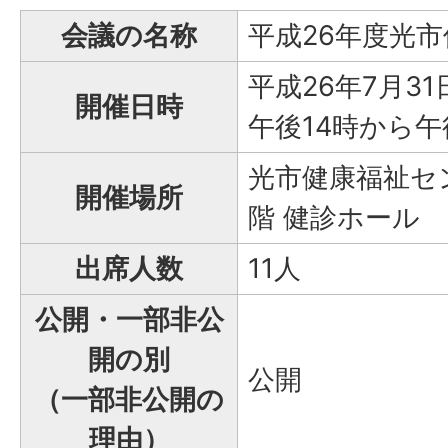
会議の名称
平成26年度光
平成26年7月3
開催日時
午後14時から午
光市健康福祉セン
開催場所
階 健診ホール
出席人数
11人
公開・一部非公
開の別
公開
（一部非公開の
理由）