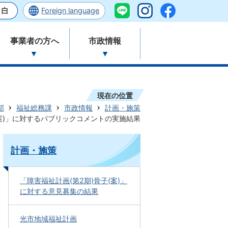
Foreign language
事業者の方へ
市政情報
現在の位置
部
福祉総務課
市政情報
計画・施策
(案)」に対するパブリックコメントの実施結果
計画・施策
「障害福祉計画(第2期)骨子(案)」
に対する意見募集の結果
光市地域福祉計画