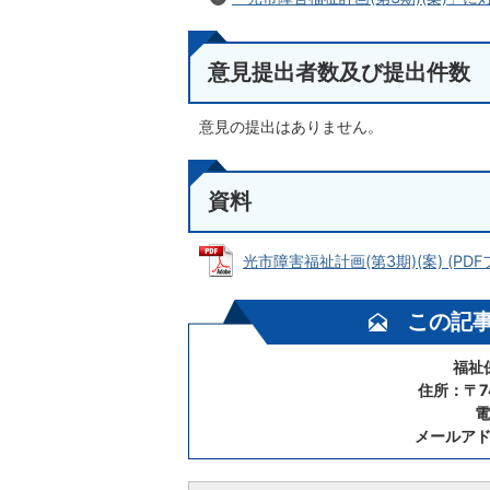
意見提出者数及び提出件数
意見の提出はありません。
資料
光市障害福祉計画(第3期)(案) (PDFフ
この記
福祉
住所：〒7
電
メールア