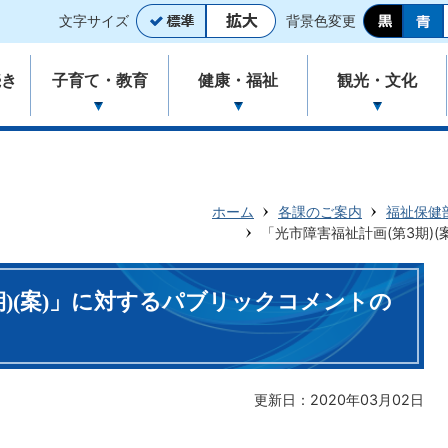
文字サイズ
背景色変更
続き
子育て・教育
健康・福祉
観光・文化
ホーム
各課のご案内
福祉保健
「光市障害福祉計画(第3期)
期)(案)」に対するパブリックコメントの
更新日：2020年03月02日