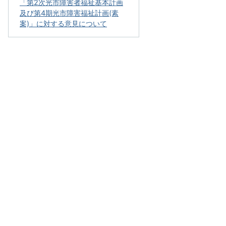
「第2次光市障害者福祉基本計画
及び第4期光市障害福祉計画(素
案)」に対する意見について