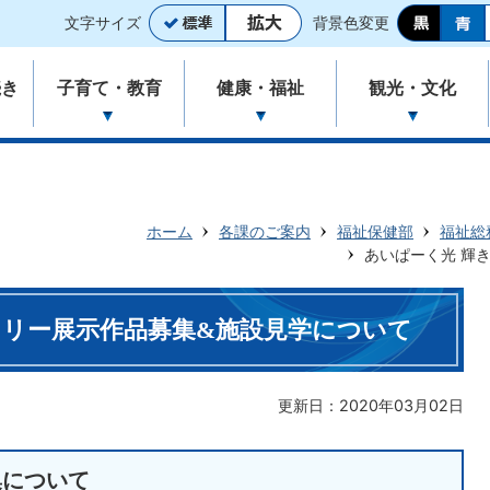
文字サイズ
背景色変更
続き
子育て・教育
健康・福祉
観光・文化
ホーム
各課のご案内
福祉保健部
福祉総
あいぱーく光 輝
ラリー展示作品募集&施設見学について
更新日：2020年03月02日
集について