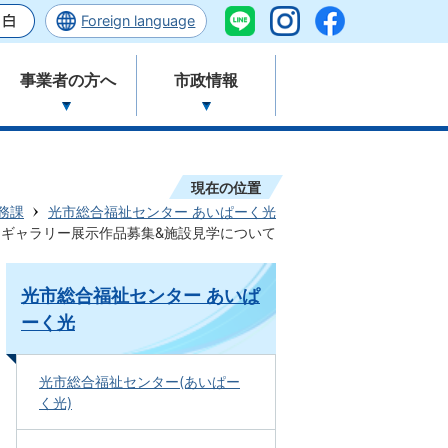
Foreign language
事業者の方へ
市政情報
現在の位置
務課
光市総合福祉センター あいぱーく光
きギャラリー展示作品募集&施設見学について
光市総合福祉センター あいぱ
ーく光
光市総合福祉センター(あいぱー
く光)