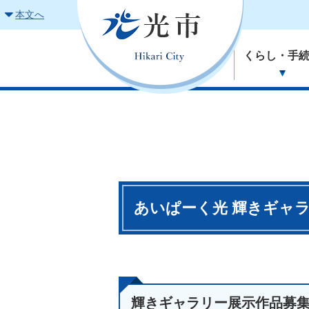
本文へ
くらし・手
あいぱーく光 輝きギャ
輝きギャラリー展示作品募