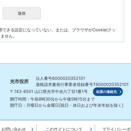
が使用できる設定になっていない、または、ブラウザがCookie(クッ
けません。
法人番号
6000020352101
光市役所
適格請求書発行事業者登録番号
T6000020352101
〒743-8501
山口県光市中央六丁目1番1号
各課の連絡先
開庁時間：午前8時30分から午後5時15分まで
開庁日：月曜日から金曜日[祝日・休日および年末年始を除く]
・お問い合わせ
このサイトについて
プライバシーポ