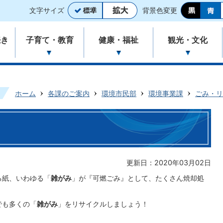
文字サイズ
背景色変更
続き
子育て・教育
健康・福祉
観光・文化
ホーム
各課のご案内
環境市民部
環境事業課
ごみ・リ
更新日：2020年03月02日
る紙、いわゆる「
雑がみ
」が『可燃ごみ』として、たくさん焼却処
でも多くの「
雑がみ
」をリサイクルしましょう！