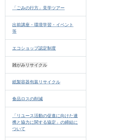
「ごみの行方」見学ツアー
出前講座・環境学習・イベント
等
エコショップ認定制度
雑がみリサイクル
紙製容器包装リサイクル
食品ロスの削減
「リユース活動の促進に向けた連
携と協力に関する協定」の締結に
ついて