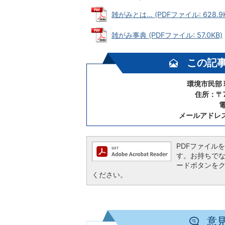
雑がみとは… (PDFファイル: 628.9K
雑がみ事典 (PDFファイル: 57.0KB)
この記
環境市民部
住所：〒7
電
メールアドレ
PDFファイルを閲
す。お持ちでない方
ードボタンを
ください。
意