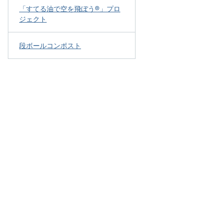
「すてる油で空を飛ぼう®」プロ
ジェクト
段ボールコンポスト