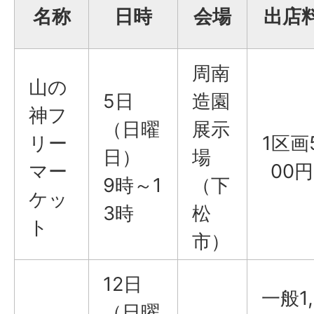
名称
日時
会場
出店
周南
山の
5日
造園
神フ
（日曜
展示
リー
1区画
日）
場
マー
00円
9時～1
（下
ケッ
3時
松
ト
市）
12日
一般1,
（日曜