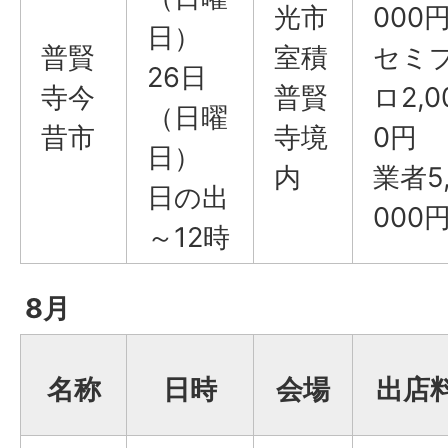
光市
000
日）
普賢
室積
セミ
26日
寺今
普賢
ロ2,0
（日曜
昔市
寺境
0円
日）
内
業者5
日の出
000
～12時
8月
名称
日時
会場
出店