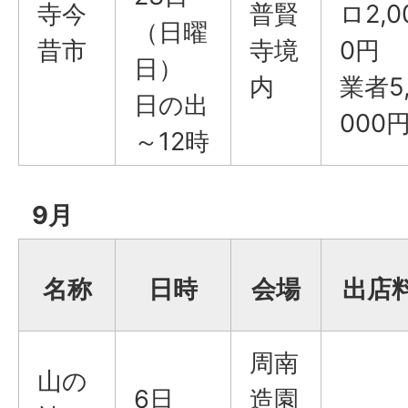
寺今
普賢
ロ2,0
（日曜
昔市
寺境
0円
日）
内
業者5
日の出
000
～12時
9月
名称
日時
会場
出店
周南
山の
6日
造園