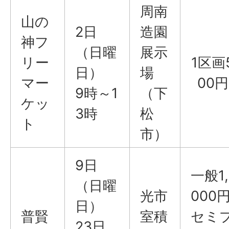
周南
山の
2日
造園
神フ
（日曜
展示
リー
1区画
日）
場
マー
00円
9時～1
（下
ケッ
3時
松
ト
市）
9日
一般1,
（日曜
光市
000
日）
普賢
室積
セミ
23日