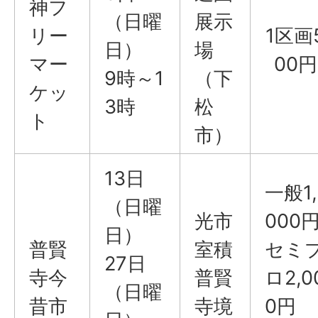
神フ
（日曜
展示
リー
1区画
日）
場
マー
00円
9時～1
（下
ケッ
3時
松
ト
市）
13日
一般1,
（日曜
光市
000
日）
普賢
室積
セミ
27日
寺今
普賢
ロ2,0
（日曜
昔市
寺境
0円