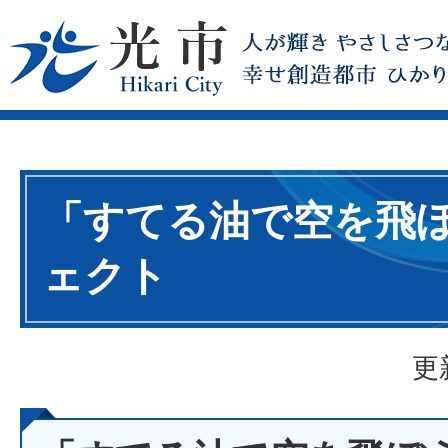
「すてる油で空を飛
ェクト
更